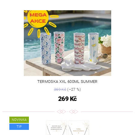
TERMOSKA XXL 600ML SUMMER
369 Kč
(–27 %)
269 Kč
NOVINKA
TIP