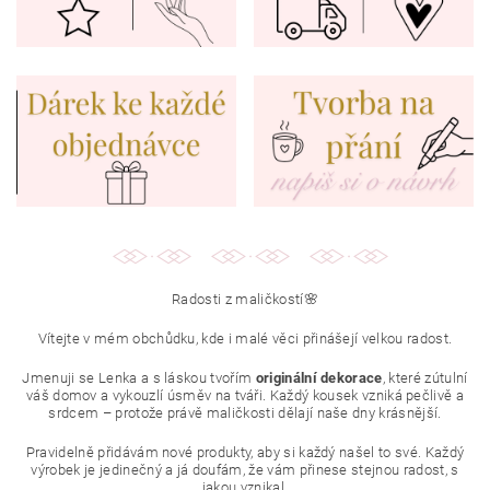
Radosti z maličkostí🌸
Vítejte v mém obchůdku, kde i malé věci přinášejí velkou radost.
Jmenuji se Lenka a s láskou tvořím
originální dekorace
, které zútulní
váš domov a vykouzlí úsměv na tváři. Každý kousek vzniká pečlivě a
srdcem – protože právě maličkosti dělají naše dny krásnější.
Pravidelně přidávám nové produkty, aby si každý našel to své. Každý
výrobek je jedinečný a já doufám, že vám přinese stejnou radost, s
jakou vznikal.