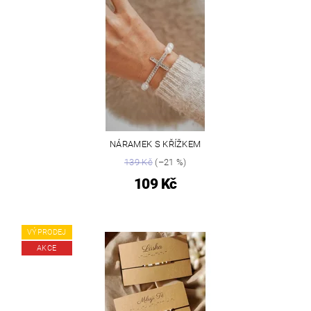
NÁRAMEK S KŘÍŽKEM
139 Kč
(–21 %)
109 Kč
VÝPRODEJ
AKCE