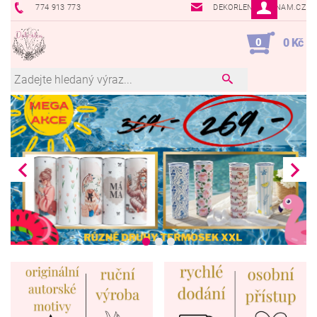
774 913 773
DEKORLEN@SEZNAM.CZ
0
0 Kč