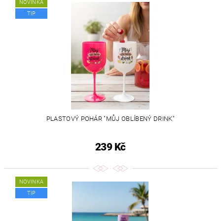
NOVINKA
TIP
PLASTOVÝ POHÁR "MŮJ OBLÍBENÝ DRINK"
239 Kč
NOVINKA
TIP