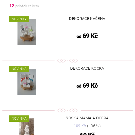
12
položek celkem
DEKORACE KAČENA
NOVINKA
69 Kč
od
DEKORACE KOČKA
NOVINKA
69 Kč
od
SOŠKA MÁMA A DCERA
NOVINKA
109 Kč
(–36 %)