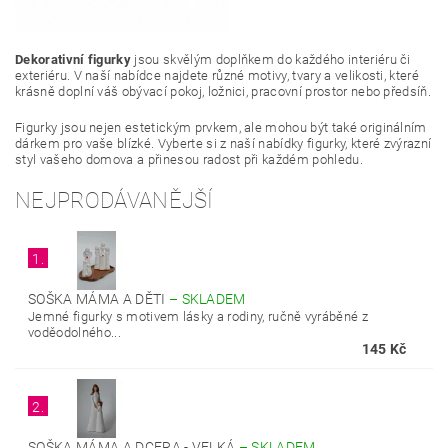
Dekorativní figurky
jsou skvělým doplňkem do každého interiéru či
exteriéru. V naší nabídce najdete různé motivy, tvary a velikosti, které
krásně doplní váš obývací pokoj, ložnici, pracovní prostor nebo předsíň.
Figurky jsou nejen estetickým prvkem, ale mohou být také originálním
dárkem pro vaše blízké. Vyberte si z naší nabídky figurky, které zvýrazní
styl vašeho domova a přinesou radost při každém pohledu.
NEJPRODÁVANĚJŠÍ
1.
SOŠKA MÁMA A DĚTI
–
SKLADEM
Jemné figurky s motivem lásky a rodiny, ručně vyráběné z
voděodolného...
145 Kč
2.
SOŠKA MÁMA A DCERA - VELKÁ
–
SKLADEM