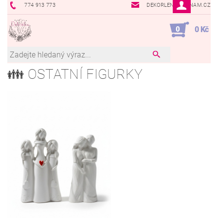
774 913 773
DEKORLEN@SEZNAM.CZ
0
0 Kč
👪️ OSTATNÍ FIGURKY