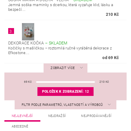
Jemná soška maminky s dcerkou, která vyzařuje klid, lásku a
bezpečí....
210 Kč
3.
DEKORACE KOČKA
–
SKLADEM
Kočičky s mašličkou – roztomilá ručně vyráběná dekorace z
Efkostone....
od 69 Kč
ZOBRAZIT VÍCE
69
Kč
210
Kč
POLOŽEK K ZOBRAZENÍ:
12
FILTR PODLE PARAMETRŮ, VLASTNOSTÍ A VÝROBCŮ
NEJLEVNĚJŠÍ
NEJDRAŽŠÍ
NEJPRODÁVANĚJŠÍ
ABECEDNĚ