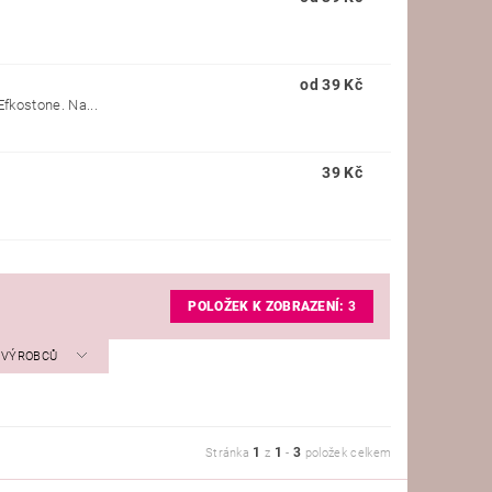
od 39 Kč
Efkostone. Na...
39 Kč
POLOŽEK K ZOBRAZENÍ:
3
A VÝROBCŮ
1
1
3
Stránka
z
-
položek celkem