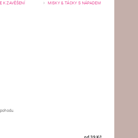
 K ZAVĚŠENÍ
MISKY & TÁCKY S NÁPADEM
u pohodu.
od 39 Kč