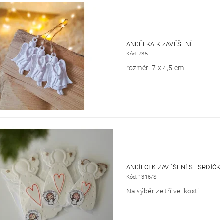
ANDĚLKA K ZAVĚŠENÍ
Kód:
735
rozměr: 7 x 4,5 cm
ANDÍLCI K ZAVĚŠENÍ SE SRDÍČ
Kód:
1316/S
Na výběr ze tří velikosti