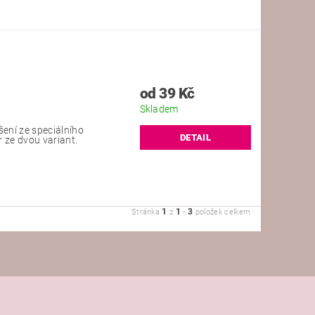
od 39 Kč
Skladem
šení ze speciálního
DETAIL
 ze dvou variant.
1
1
3
Stránka
z
-
položek celkem