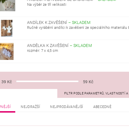
Na výběr ze tří velikosti
ANDÍLEK K ZAVĚŠENÍ
–
SKLADEM
Ručně vyrábění andílci k zavěšení ze speciálního materiálu 
ANDĚLKA K ZAVĚŠENÍ
–
SKLADEM
rozměr: 7 x 4,5 cm
39
Kč
59
Kč
FILTR PODLE PARAMETRŮ, VLASTNOSTÍ 
VNĚJŠÍ
NEJDRAŽŠÍ
NEJPRODÁVANĚJŠÍ
ABECEDNĚ