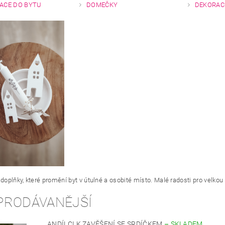
ACE DO BYTU
DOMEČKY
DEKORACE
 doplňky, které promění byt v útulné a osobité místo. Malé radosti pro velko
PRODÁVANĚJŠÍ
ANDÍLCI K ZAVĚŠENÍ SE SRDÍČKEM
–
SKLADEM