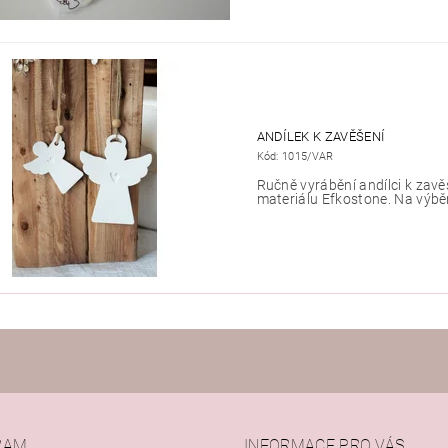
ANDÍLEK K ZAVĚŠENÍ
Kód:
1015/VAR
Ručně vyrábění andílci k zavě
materiálu Efkostone. Na výběr
RAM
INFORMACE PRO VÁS