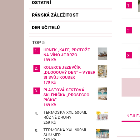
OSTATNÍ
1.
PÁNSKÁ ZÁLEŽITOST
DEN UČITELŮ
2.
TOP 5
HRNEK „KAFE, PROTOŽE
NA VÍNO JE BRZO
3.
189 Kč
KOLEKCE JEZEVČÍK
„DLOOOUHÝ DEN“ – VYBER
SI SVŮJ KOUSEK
179 Kč
PLASTOVÁ SEKTOVÁ
SKLENIČKA „PROSECCO
PIČKA“
169 Kč
TERMOSKA XXL 600ML
NEJLE
RŮZNÉ DRUHY
269 Kč
TERMOSKA XXL 600ML
SUMMER
269 Kč