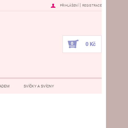
|
PŘIHLÁŠENÍ
REGISTRACE
0
0 Kč
PADEM
SVÍČKY A SVÍCNY
ÁNSKÁ ZÁLEŽITOST
DEN UČITELŮ