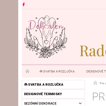
👰 SVATBA A ROZLUČKA
DESIGNOVÉ 
PRO ÚTULNÝ DOMOV
ANDÍLCI A FIGURKY
Pro 
👰 SVATBA A ROZLUČKA
PR
DESIGNOVÉ TERMOSKY
KONTAKTY
SEZÓNNÍ DEKORACE