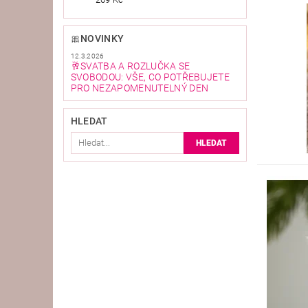
🎀NOVINKY
12.3.2026
🥂SVATBA A ROZLUČKA SE
SVOBODOU: VŠE, CO POTŘEBUJETE
PRO NEZAPOMENUTELNÝ DEN
HLEDAT