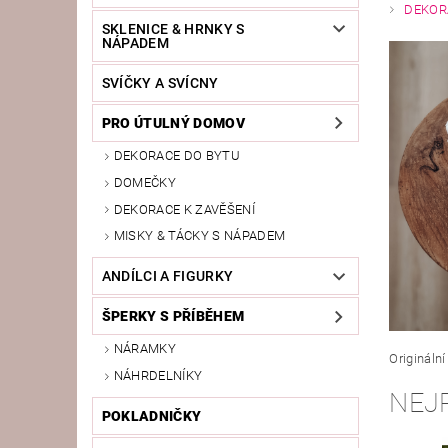
DEKOR
SKLENICE & HRNKY S
NÁPADEM
SVÍČKY A SVÍCNY
PRO ÚTULNÝ DOMOV
DEKORACE DO BYTU
DOMEČKY
DEKORACE K ZAVĚŠENÍ
MISKY & TÁCKY S NÁPADEM
ANDÍLCI A FIGURKY
ŠPERKY S PŘÍBĚHEM
NÁRAMKY
Originální
NÁHRDELNÍKY
NEJ
POKLADNIČKY