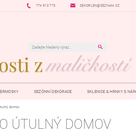
774 913 773
DEKORLEN@SEZNAM.CZ
TERMOSKY
SEZÓNNÍ DEKORACE
SKLENICE & HRNKY S NÁ
útulný domov
ŠPERKY S PŘÍBĚHEM
POKLADNIČKY
OSTATNÍ
P
O ÚTULNÝ DOMOV