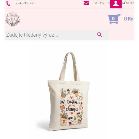
774 913 773
DEKORLEN@SEZNAM.CZ
0
0 Kč