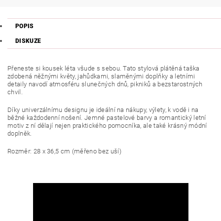
POPIS
DISKUZE
Přeneste si kousek léta všude s sebou. Tato stylová plátěná taška
zdobená něžnými květy, jahůdkami, slaměnými doplňky a letními
detaily navodí atmosféru slunečných dnů, pikniků a bezstarostných
chvil.
Díky univerzálnímu designu je ideální na nákupy, výlety, k vodě i na
běžné každodenní nošení. Jemné pastelové barvy a romantický letní
motiv z ní dělají nejen praktického pomocníka, ale také krásný módní
doplněk.
Rozměr: 28 x 36,5 cm (měřeno bez uší)