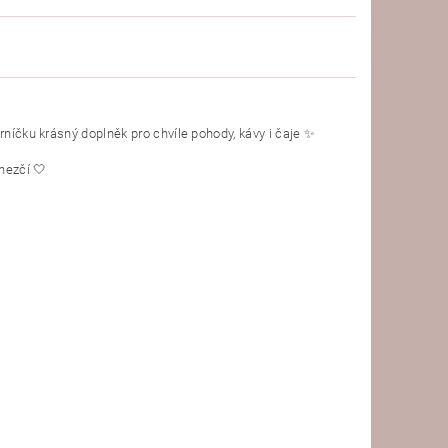
rníčku krásný doplněk pro chvíle pohody, kávy i čaje ✨
hezčí 🤍