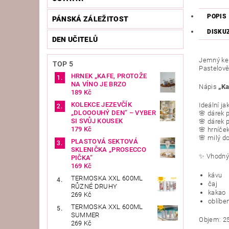
POPIS
PÁNSKÁ ZÁLEŽITOST
DISKU
DEN UČITELŮ
Jemný ker
TOP 5
Pastelově
HRNEK „KAFE, PROTOŽE
NA VÍNO JE BRZO
Nápis
„Ka
189 Kč
KOLEKCE JEZEVČÍK
Ideální ja
„DLOOOUHÝ DEN“ – VYBER
🌸 dárek 
SI SVŮJ KOUSEK
🌸 dárek
179 Kč
🌸 hrníče
🌸 milý d
PLASTOVÁ SEKTOVÁ
SKLENIČKA „PROSECCO
✨ Vhodný
PIČKA“
169 Kč
kávu
TERMOSKA XXL 600ML
čaj
RŮZNÉ DRUHY
kakao
269 Kč
oblíbe
TERMOSKA XXL 600ML
SUMMER
Objem: 2
269 Kč