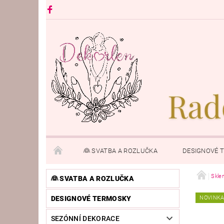
👰 SVATBA A ROZLUČKA
DESIGNOVÉ 
PRO ÚTULNÝ DOMOV
ANDÍLCI A FIGURKY
Skle
👰 SVATBA A ROZLUČKA
DESIGNOVÉ TERMOSKY
NOVINK
KONTAKTY
SEZÓNNÍ DEKORACE