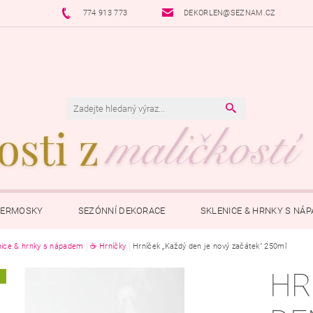
774 913 773
DEKORLEN@SEZNAM.CZ
TERMOSKY
SEZÓNNÍ DEKORACE
SKLENICE & HRNKY S NÁ
nice & hrnky s nápadem
ŠPERKY S PŘÍBĚHEM
☕ Hrníčky
Hrníček „Každý den je nový začátek“ 250ml
POKLADNIČKY
OSTATNÍ
P
HR
A