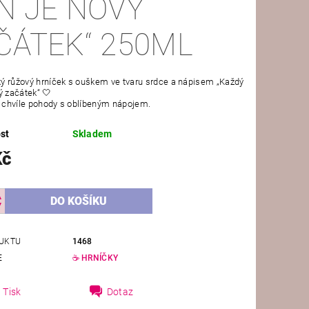
N JE NOVÝ
ČÁTEK“ 250ML
ý růžový hrníček s ouškem ve tvaru srdce a nápisem „Každý
ý začátek“ 🤍
o chvíle pohody s oblíbeným nápojem.
st
Skladem
Kč
UKTU
1468
E
☕ HRNÍČKY
Tisk
Dotaz