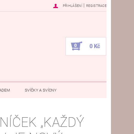
|
PŘIHLÁŠENÍ
REGISTRACE
0
0 Kč
PADEM
SVÍČKY A SVÍCNY
ÁNSKÁ ZÁLEŽITOST
DEN UČITELŮ
NÍČEK „KAŽDÝ