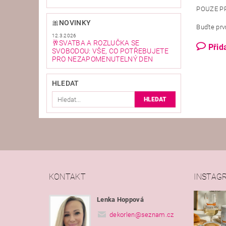
POUZE P
🎀NOVINKY
Buďte prvn
12.3.2026
🥂SVATBA A ROZLUČKA SE
Přid
SVOBODOU: VŠE, CO POTŘEBUJETE
PRO NEZAPOMENUTELNÝ DEN
HLEDAT
KONTAKT
INSTAG
Lenka Hoppová
dekorlen
@
seznam.cz