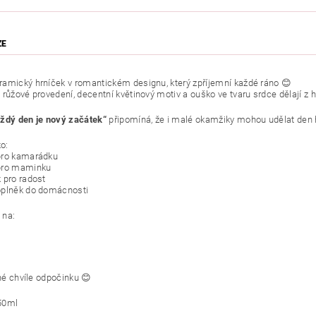
ZE
amický hrníček v romantickém designu, který zpříjemní každé ráno 😊
 růžové provedení, decentní květinový motiv a ouško ve tvaru srdce dělají z h
ždý den je nový začátek“
připomíná, že i malé okamžiky mohou udělat den 
ko:
pro kamarádku
 pro maminku
k pro radost
oplněk do domácnosti
 na:
né chvíle odpočinku 😊
50ml