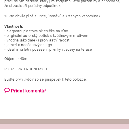
práci milým dárkem, který jim zpříjemní letní prázdniny a připomene,
že si zaslouží pořádný odpočinek.
✨ Pro chvíle plné slunce, úsměvů a krásných vzpomínek.
Vlastnosti:
• elegantní plastová sklenička na víno
• originální autorský potisk s květinovým motivem
• vhodná jako dárek i pro vlastní radost
• jemný a nadčasový design
• ideální na letní posezení, pikniky i večery na terase
Objem: 440ml
POUZE PRO RUČNÍ MYTÍ
Buďte první, kdo napíše příspěvek k této položce.
Přidat komentář