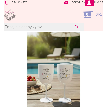
774 913 773
DEKORLEN@SEZNAM.CZ
0
0 Kč