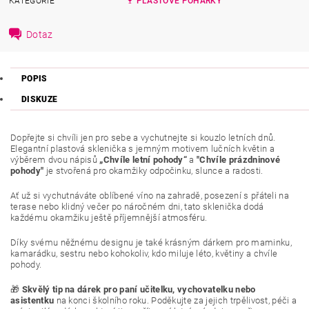
KATEGORIE
🍷 PLASTOVÉ POHÁRKY
Dotaz
POPIS
DISKUZE
Dopřejte si chvíli jen pro sebe a vychutnejte si kouzlo letních dnů.
Elegantní plastová sklenička s jemným motivem lučních květin a
výběrem dvou nápisů
„Chvíle letní pohody“
a
"Chvíle prázdninové
pohody"
je stvořená pro okamžiky odpočinku, slunce a radosti.
Ať už si vychutnáváte oblíbené víno na zahradě, posezení s přáteli na
terase nebo klidný večer po náročném dni, tato sklenička dodá
každému okamžiku ještě příjemnější atmosféru.
Díky svému něžnému designu je také krásným dárkem pro maminku,
kamarádku, sestru nebo kohokoliv, kdo miluje léto, květiny a chvíle
pohody.
🎁
Skvělý tip na dárek pro paní učitelku, vychovatelku nebo
asistentku
na konci školního roku. Poděkujte za jejich trpělivost, péči a