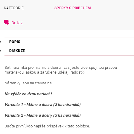
KATEGORIE
ŠPERKY S PŘÍBĚHEM
Dotaz
POPIS
DISKUZE
Set náramků pro mámu a dceru , vás ještě více spojí tou pravou
mateřskou láskou a zaručeně udělají radost♡︎
Náramky jsou nastavitelné.
Na výběr ze dvou variant !
Varianta 1 - Máma a dcera (2 ks náramků)
Varianta 2 - Máma a dcery (3 ks náramků)
Buďte první, kdo napíše příspěvek k této položce.