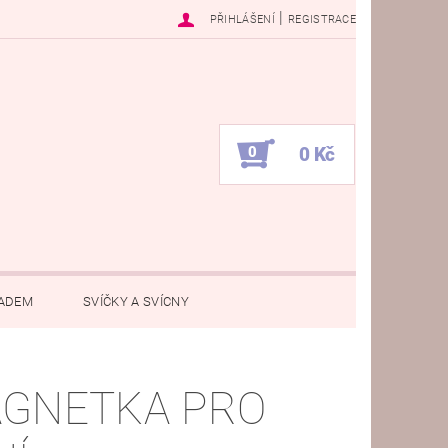
|
PŘIHLÁŠENÍ
REGISTRACE
0
0 Kč
PADEM
SVÍČKY A SVÍCNY
ÁNSKÁ ZÁLEŽITOST
DEN UČITELŮ
GNETKA PRO