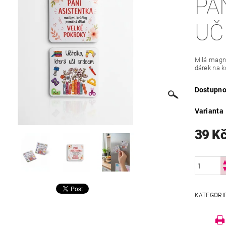
PA
UČ
Milá magne
dárek na k
Dostupno
Varianta
39 K
KATEGORI