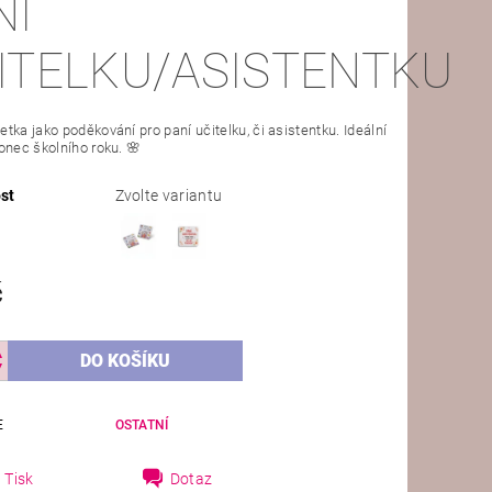
NÍ
ITELKU/ASISTENTKU
tka jako poděkování pro paní učitelku, či asistentku. Ideální
onec školního roku. 🌸
st
Zvolte variantu
č
E
OSTATNÍ
Tisk
Dotaz