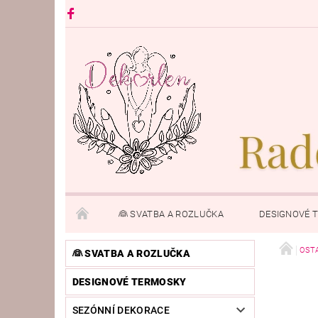
👰 SVATBA A ROZLUČKA
DESIGNOVÉ 
PRO ÚTULNÝ DOMOV
ANDÍLCI A FIGURKY
OST
👰 SVATBA A ROZLUČKA
DESIGNOVÉ TERMOSKY
KONTAKTY
SEZÓNNÍ DEKORACE