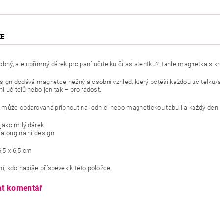
ZE
obný, ale upřímný dárek pro paní učitelku či asistentku? Tahle magnetka s 
ign dodává magnetce něžný a osobní vzhled, který potěší každou učitelku/as
ni učitelů nebo jen tak – pro radost.
může obdarovaná připnout na lednici nebo magnetickou tabuli a každý den si
 jako milý dárek
a originální design
6,5 x 6,5 cm
í, kdo napíše příspěvek k této položce.
at komentář