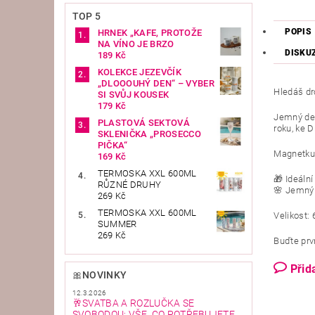
TOP 5
POPIS
HRNEK „KAFE, PROTOŽE
NA VÍNO JE BRZO
DISKU
189 Kč
KOLEKCE JEZEVČÍK
„DLOOOUHÝ DEN“ – VYBER
Hledáš dr
SI SVŮJ KOUSEK
179 Kč
Jemný des
PLASTOVÁ SEKTOVÁ
roku, ke D
SKLENIČKA „PROSECCO
PIČKA“
Magnetku 
169 Kč
TERMOSKA XXL 600ML
🎁 Ideální
RŮZNÉ DRUHY
🌸 Jemný 
269 Kč
TERMOSKA XXL 600ML
Velikost: 
SUMMER
269 Kč
Buďte prvn
Přid
🎀NOVINKY
12.3.2026
🥂SVATBA A ROZLUČKA SE
SVOBODOU: VŠE, CO POTŘEBUJETE