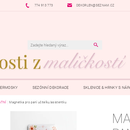
774 913 773
DEKORLEN@SEZNAM.CZ
TERMOSKY
SEZÓNNÍ DEKORACE
SKLENICE & HRNKY S NÁ
ATNÍ
ŠPERKY S PŘÍBĚHEM
Magnetka pro paní učitelku/asistentku
POKLADNIČKY
OSTATNÍ
P
MA